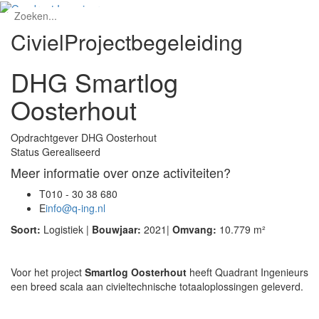
Civiel
Projectbegeleiding
DHG Smartlog
Oosterhout
Opdrachtgever
DHG Oosterhout
Status
Gerealiseerd
Meer informatie over onze activiteiten?
T
010 - 30 38 680
E
info@q-ing.nl
Soort:
Logistiek |
Bouwjaar:
2021|
Omvang:
10.779 m²
Voor het project
Smartlog Oosterhout
heeft Quadrant Ingenieurs
een breed scala aan civieltechnische totaaloplossingen geleverd.