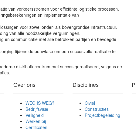
tie van verkeersstromen voor efficiënte logistieke processen.
eringsberekeningen en implementatie van
plossingen voor zowel onder- als bovengrondse infrastructuur.
ding van alle noodzakelijke vergunningen.
ng en communicatie met alle betrokken partijen en bevoegde
borging tijdens de bouwfase om een succesvolle realisatie te
amoderne distributiecentrum met succes gerealiseerd, volgens de
ties.
Over ons
Disciplines
P
WEG IS WEG?
Civiel
Bedrijfsvisie
Constructies
Veiligheid
Projectbegeleiding
Werken bij
Certificaten