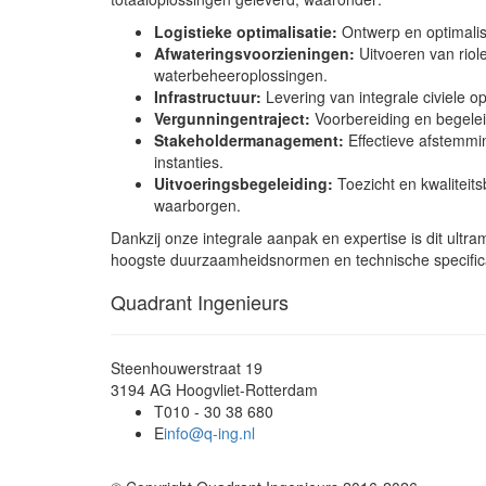
Logistieke optimalisatie:
Ontwerp en optimalisa
Afwateringsvoorzieningen:
Uitvoeren van riol
waterbeheeroplossingen.
Infrastructuur:
Levering van integrale civiele o
Vergunningentraject:
Voorbereiding en begelei
Stakeholdermanagement:
Effectieve afstemmi
instanties.
Uitvoeringsbegeleiding:
Toezicht en kwaliteits
waarborgen.
Dankzij onze integrale aanpak en expertise is dit ultr
hoogste duurzaamheidsnormen en technische specifica
Quadrant Ingenieurs
Steenhouwerstraat 19
3194 AG Hoogvliet-Rotterdam
T
010 - 30 38 680
E
info@q-ing.nl