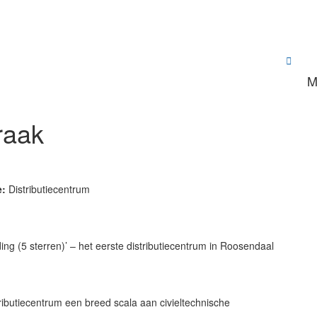

M
raak
e:
Distributiecentrum
ng (5 sterren)’ – het eerste distributiecentrum in Roosendaal
tributiecentrum een breed scala aan civieltechnische