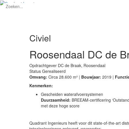
Civiel
Roosendaal DC de B
Opdrachtgever
DC de Braak, Roosendaal
Status
Gerealiseerd
Omvang:
Circa 28.600 m² |
Bouwjaar:
2019 |
Functi
Kenmerken:
Gescheiden waterafvoersystemen
Duurzaamheid:
BREEAM-certificering ‘Outstandi
met deze hoge score
Quadrant Ingenieurs heeft voor dit state-of-the-art dis
totaaloplossingen geleverd, waaronder: