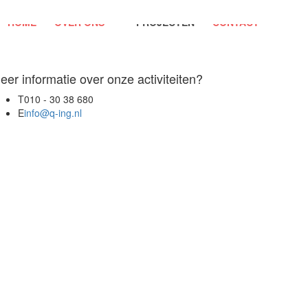
HOME
OVER ONS
PROJECTEN
CONTACT
eer informatie over onze activiteiten?
T
010 - 30 38 680
E
info@q-ing.nl