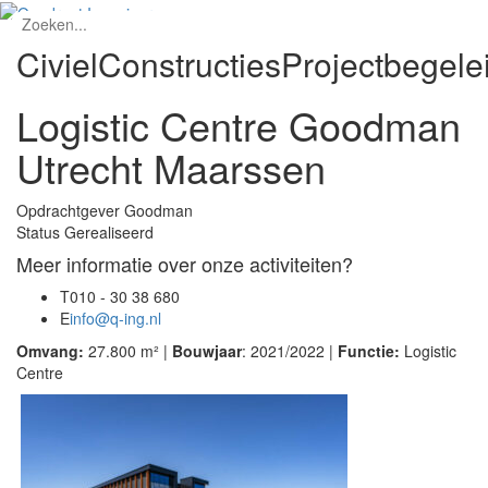
Civiel
Constructies
Projectbegele
Logistic Centre Goodman
Utrecht Maarssen
Opdrachtgever
Goodman
Status
Gerealiseerd
Meer informatie over onze activiteiten?
T
010 - 30 38 680
E
info@q-ing.nl
Omvang:
27.800 m² |
Bouwjaar
: 2021/2022 |
Functie:
Logistic
Centre